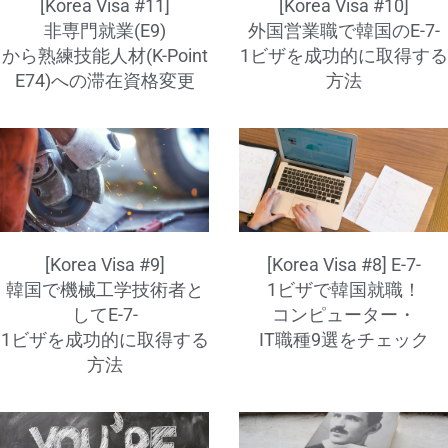
[Korea Visa #11]
[Korea Visa #10]
非専門就業(E9)
外国営業職で韓国のE-7-
から熟練技能人材(K-Point
1ビザを成功的に取得する
E74)への滞在資格変更
方法
[Korea Visa #9]
[Korea Visa #8] E-7-
韓国で機械工学技術者と
1ビザで韓国就職！
してE-7-
コンピューター・
1ビザを成功的に取得する
IT職種9選をチェック
方法