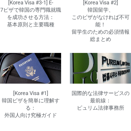
[Korea Visa #3-1] E-
[Korea Visa #2]
7ビザで韓国の専門職就職
韓国留学、
を成功させる方法：
このビザがなければ不可
基本原則と主要職種
能！
留学生のための必須情報
総まとめ
[Korea Visa #1]
国際的な法律サービスの
韓国ビザを簡単に理解す
最前線：
る：
ピュリム法律事務所
外国人向け究極ガイド