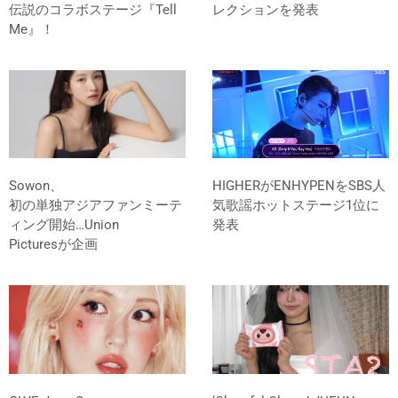
伝説のコラボステージ『Tell
レクションを発表
Me』！
Sowon、
HIGHERがENHYPENをSBS人
初の単独アジアファンミーテ
気歌謡ホットステージ1位に
ィング開始…Union
発表
Picturesが企画