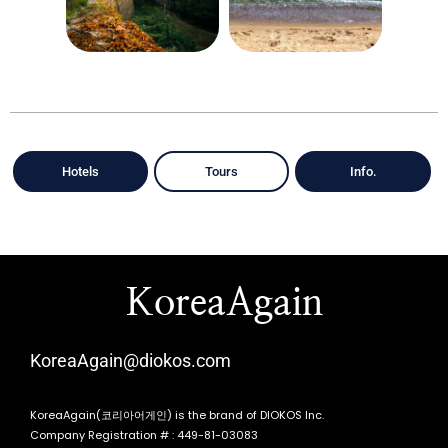
Hotels
Tours
Info.
KoreaAgain
KoreaAgain@diokos.com
KoreaAgain(코리아어게인) is the brand of DIOKOS Inc.
Company Registration # : 449-81-03083