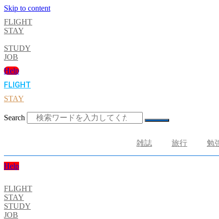
Skip to content
FLIGHT
STAY
STUDY
JOB
Help
FLIGHT
STAY
Search
雑誌
旅行
勉
Help
FLIGHT
STAY
STUDY
JOB