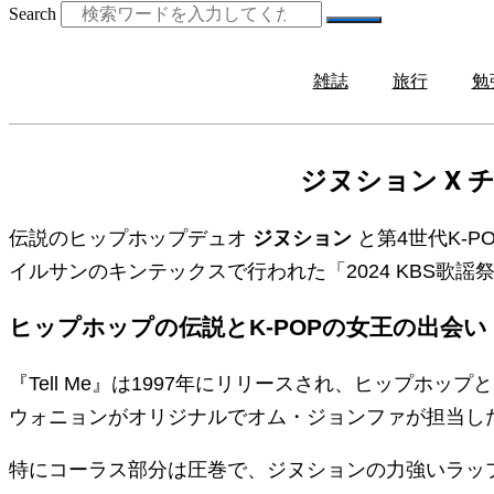
Search
雑誌
旅行
勉
ジヌション X 
伝説のヒップホップデュオ
ジヌション
と第4世代K-P
イルサンのキンテックスで行われた「2024 KBS歌
ヒップホップの伝説とK-POPの女王の出会い
『Tell Me』は1997年にリリースされ、ヒップ
ウォニョンがオリジナルでオム・ジョンファが担当し
特にコーラス部分は圧巻で、ジヌションの力強いラッ