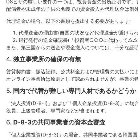
D8ビザの厳しい要件の一つは、投資資金の出所証明です
配偶者や未成年の子供の名義での資金搬入や代理送金は例
代理送金の場合、以下の書類を提出する必要があります:
代理送金の理由書(自国の状況など代理送金が避けられ
銀行発行の送金確認書(「投資者○○○に代わって△
また、第三国からの送金や現金搬入については、十分な証
4.
独立事業所の確保の有無
賃貸契約書、振込記録、公共料金および管理費の支払いに
オンライン事業所は原則として認められませんが、事業の
5.
国内で代替が難しい専門人材であるかどうか
「法人投資(D-8-1)」および「個人企業投資(D-8-3
役員、上級管理者、専門家などが含まれます。
6.
D-8-3の共同事業者の資本金審査
「個人企業投資(D-8-3)」の場合、共同事業者である韓