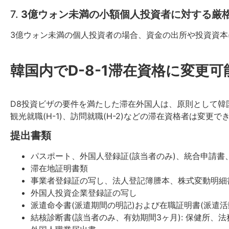
7.
3億ウォン未満の小額個人投資者に対する厳
3億ウォン未満の個人投資者の場合、資金の出所や投資資
韓国内でD-8-1滞在資格に変更可
D8投資ビザの要件を満たした滞在外国人は、原則として韓国内で
観光就職(H-1)、訪問就職(H-2)などの滞在資格者は変
提出書類
パスポート、外国人登録証(該当者のみ)、統合申請書
滞在地証明書類
事業者登録証の写し、法人登記簿謄本、株式変動明細
外国人投資企業登録証の写し
派遣命令書(派遣期間の明記)および在職証明書(派遣活
結核診断書(該当者のみ、有効期間3ヶ月): 保健所、