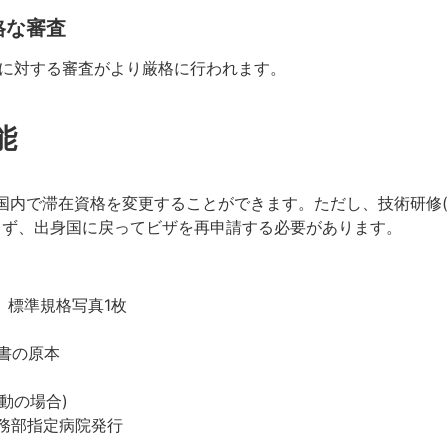
格な審査
本に対する審査がより厳格に行われます。
能
滞在資格を変更することができます。ただし、技術研修(D-3)、非
更できず、出身国に戻ってビザを再申請する必要があります。
、標準規格写真1枚
書の原本
動の場合)
法務部指定病院発行