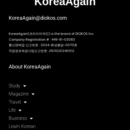
KoreaAgain
KoreaAgain@diokos.com
KoreaAgain(코리아어게인) is the brand of DIOKOS Inc.
Company Registration # : 449-81-03083
통신판매업 신고번호 : 2024-화성봉담-0070호
직업정보제공사업신고번호: J1511020240012
About KoreaAgain
Study
Magazine
Travel
Life
Business
Learn Korean