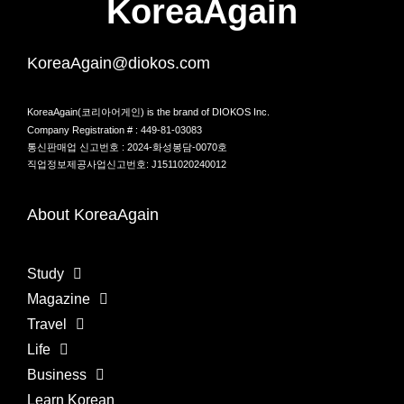
KoreaAgain
KoreaAgain@diokos.com
KoreaAgain(코리아어게인) is the brand of DIOKOS Inc.
Company Registration # : 449-81-03083
통신판매업 신고번호 : 2024-화성봉담-0070호
직업정보제공사업신고번호: J1511020240012
About KoreaAgain
Study
Magazine
Travel
Life
Business
Learn Korean