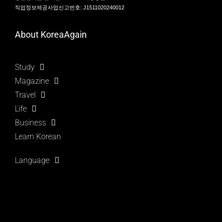
직업정보제공사업신고번호: J1511020240012
About KoreaAgain
Study
Magazine
Travel
Life
Business
Learn Korean
Language