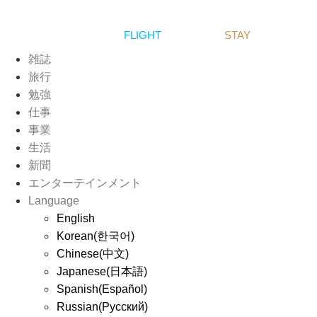
FLIGHT
STAY
雑誌
旅行
勉強
仕事
事業
生活
新聞
エンターテインメント
Language
English
Korean(한국어)
Chinese(中文)
Japanese(日本語)
Spanish(Español)
Russian(Русский)