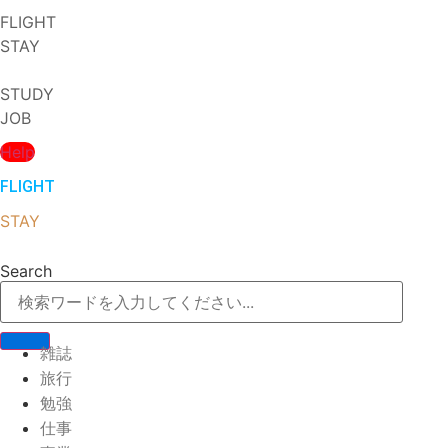
Skip
FLIGHT
to
STAY
content
STUDY
JOB
Help
FLIGHT
STAY
Search
雑誌
旅行
勉強
仕事