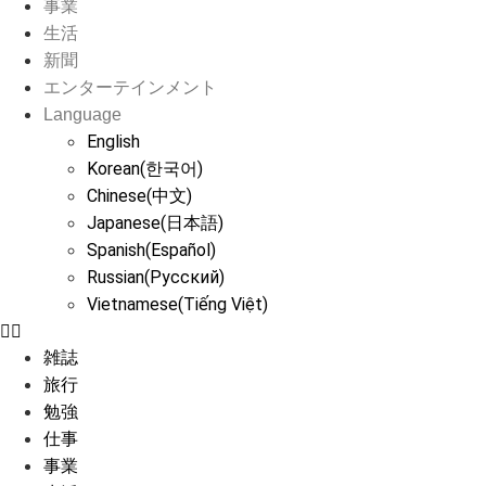
事業
生活
新聞
エンターテインメント
Language
English
Korean(한국어)
Chinese(中文)
Japanese(日本語)
Spanish(Español)
Russian(Русский)
Vietnamese(Tiếng Việt)
雑誌
旅行
勉強
仕事
事業