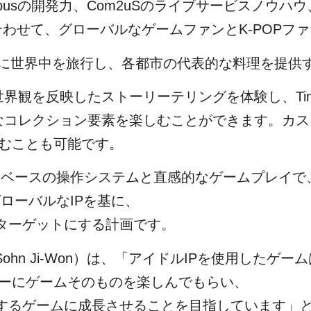
pusの開発力、Com2uSのライブサービスノウハウ
組み合わせて、グローバルなゲームファンとK-POP
nyTANと共に世界中を旅行し、各都市の代表的な料理
な世界観を反映したストーリーテリングを体験し、Ti
々なコレクション要素を楽しむことができます。カスタ
楽しむことも可能です。
ルなタッチベースの操作システムと直感的なゲームプレ
うグローバルなIPを基に、
ターゲットにする計画です。
孫志源（Sohn Ji-Won）は、「アイドルIPを使用
ーマーにゲームそのものを楽しんでもらい、
するゲームに成長させることを目指しています」