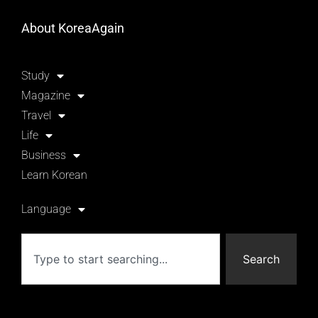
About KoreaAgain
Study
Magazine
Travel
Life
Business
Learn Korean
Language
Search