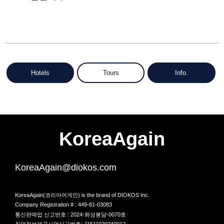
Hotels
Tours
Info.
KoreaAgain
KoreaAgain@diokos.com
KoreaAgain(코리아어게인) is the brand of DIOKOS Inc.
Company Registration # : 449-81-03083
통신판매업 신고번호 : 2024-화성봉담-0070호