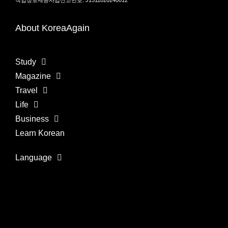
직업정보제공사업신고번호: J1511020240012
About KoreaAgain
Study
Magazine
Travel
Life
Business
Learn Korean
Language