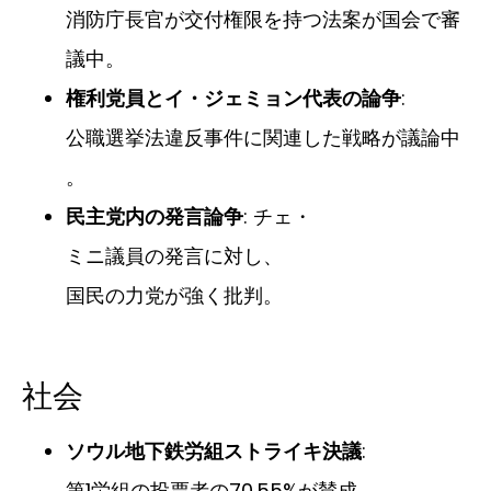
消防庁長官が交付権限を持つ法案が国会で審
議中。
権利党員とイ・ジェミョン代表の論争
:
公職選挙法違反事件に関連した戦略が議論中
。
民主党内の発言論争
: チェ・
ミニ議員の発言に対し、
国民の力党が強く批判。
社会
ソウル地下鉄労組ストライキ決議
:
第1労組の投票者の70.55%が賛成、