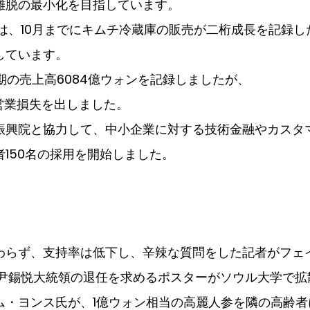
離脱の最小化を目指しています。
は、10月までにキムチ冷蔵庫の販売が二桁成長を記録し
しています。
半期の売上高6084億ウォンを記録しましたが、
営業損失を出しました。
振興院と協力して、中小企業に対する技術金融やカスタ
150名の採用を開始しました。
わらず、支持率は低下し、辛辣な質問をした記者がフェ
尹錫悦大統領の退任を求めるポスターがソウル大学で拡
ム・ヨンス氏が、1億ウォン相当の高麗人参を隣の高齢