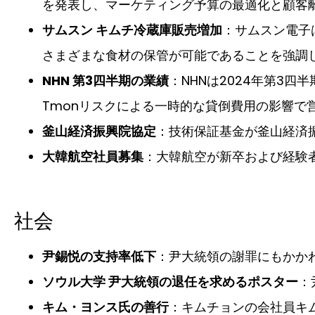
を発表し、マーケティング予算の最適化と顧客
サムスン キムチ冷蔵庫販売増加
：サムスン電子
さまざまな食材の保管が可能であることを強調
NHN 第3四半期の業績
：NHNは2024年第3四
Tmonリスクによる一時的な貸倒費用の影響で
釜山経済振興院協定
：技術保証基金が釜山経済
大韓航空社員募集
：大韓航空が新卒および経験者
社会
尹錫悦の支持率低下
：尹大統領の謝罪にもかか
ソウル大学 尹大統領の退任を求めるポスター
：
キム・ヨンス氏の善行
：キムチョンの会社員キ