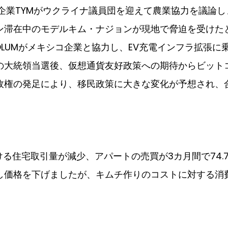
企業TYMがウクライナ議員団を迎えて農業協力を議論し
ン滞在中のモデルキム・ナジョンが現地で脅迫を受けたと
OLUMがメキシコ企業と協力し、EV充電インフラ拡張に
の大統領当選後、仮想通貨友好政策への期待からビット
政権の発足により、移民政策に大きな変化が予想され、
ける住宅取引量が減少、アパートの売買が3カ月間で74.
し価格を下げましたが、キムチ作りのコストに対する消