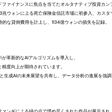
ドファイナンスに焦点を当てたオルタナティブ投資カン
83兆ウォンに上る死亡保険金信託市場に初参入、カス
一時的な貸倒費用を計上し、1134億ウォンの損失を記録。
ボが革新的なAIアルゴリズムを導入し、
と精度向上が期待されています。
Iと生成AIの未来展望を共有し、データ分析の進展を強
ファンギによる緑の点で埋め尽くされた作品が展示され