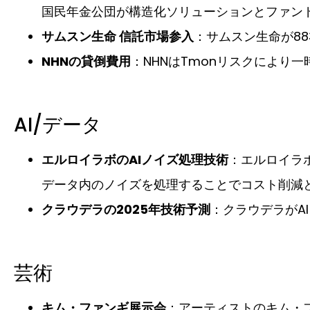
国民年金公団が構造化ソリューションとファン
サムスン生命 信託市場参入
：サムスン生命が8
NHNの貸倒費用
：NHNはTmonリスクにより
AI/データ
エルロイラボのAIノイズ処理技術
：エルロイラ
データ内のノイズを処理することでコスト削減
クラウデラの2025年技術予測
：クラウデラがA
芸術
キム・ファンギ展示会
：アーティストのキム・