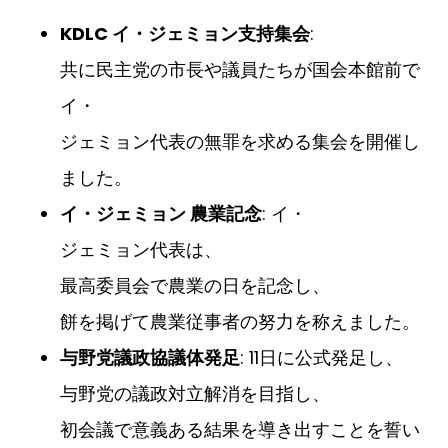
KDLC イ・ジェミョン支持集会
:
共に民主党の市長や議員たちが国会本館前で
イ・
ジェミョン代表の無罪を求める集会を開催し
ました。
イ・ジェミョン 農業記念
: イ・
ジェミョン代表は、
最高委員会で農業の日を記念し、
餅を掲げて農業従事者の努力を称えました。
与野党議政協議体発足
: 11日に公式発足し、
与野党の議政対立解消を目指し、
初会議で意義ある結果を導き出すことを誓い