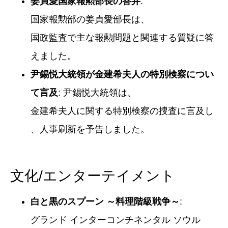
姜貞愛国家報勲部長の答弁
:
国家報勲部の姜貞愛部長は、
国政監査で主な報勲問題と関連する質疑に答
えました。
尹錫悦大統領が金建希夫人の特別検察につい
て言及
: 尹錫悦大統領は、
金建希夫人に関する特別検察の捜査に言及し
、人事刷新を予告しました。
文化/エンターテイメント
白と黒のスプーン ～料理階級戦争～
:
グランド インターコンチネンタル ソウル