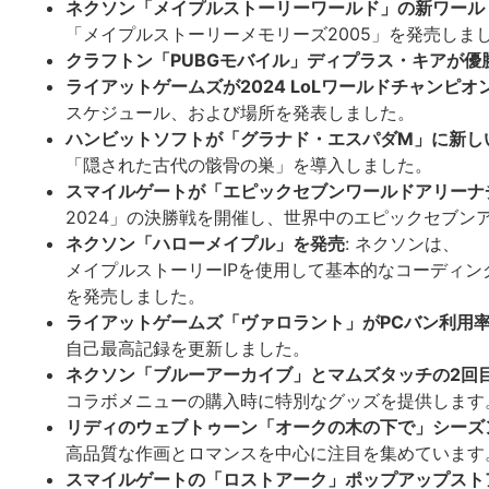
ネクソン「メイプルストーリーワールド」の新ワール
「メイプルストーリーメモリーズ2005」を発売しま
クラフトン「PUBGモバイル」ディプラス・キアが優
ライアットゲームズが2024 LoLワールドチャンピ
スケジュール、および場所を発表しました。
ハンビットソフトが「グラナド・エスパダM」に新しい
「隠された古代の骸骨の巣」を導入しました。
スマイルゲートが「エピックセブンワールドアリーナ
2024」の決勝戦を開催し、世界中のエピックセブン
ネクソン「ハローメイプル」を発売
: ネクソンは、
メイプルストーリーIPを使用して基本的なコーディ
を発売しました。
ライアットゲームズ「ヴァロラント」がPCバン利用
自己最高記録を更新しました。
ネクソン「ブルーアーカイブ」とマムズタッチの2回
コラボメニューの購入時に特別なグッズを提供します
リディのウェブトゥーン「オークの木の下で」シーズ
高品質な作画とロマンスを中心に注目を集めています
スマイルゲートの「ロストアーク」ポップアップスト