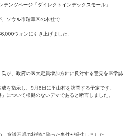
ンテンツページ「ダイレクトインデックスモール」
が、ソウル市瑞草区の本社で
ら66,000ウォンに引き上げました。
）氏が、政府の医大定員増加方針に反対する意見を医学誌
結成を指示し、9月8日に平山村を訪問する予定です。
惑」について根拠のないデマであると断言しました。
ため、意識不明の状態に陥った事件が発生しました。