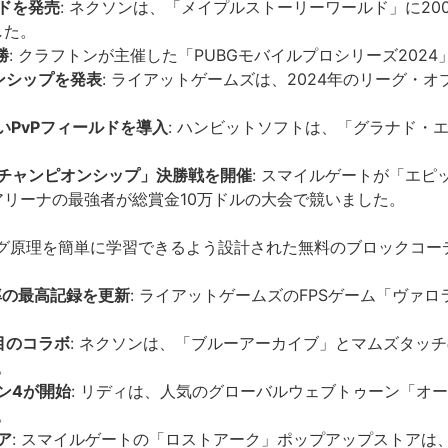
ドを発売
: ネクソンは、「メイプルストーリーワールド」に20
した。
勝
: クラフトンが主催した「PUBGモバイルプロシリーズ20
オンシップを発表
: ライアットゲームズは、2024年のリーグ
PvPフィールドを導入
: ハンビットソフトは、「グラナド・
チャンピオンシップ」決勝戦を開催
: スマイルゲートが「エピ
アリーナの最強者が総賞金10万ドルの大会で競いました。
ング原理を簡単に学習できるよう設計された無料のブロックコー
率の最高記録を更新
: ライアットゲームズのFPSゲーム「ヴァロ
目のコラボ
: ネクソンは、「ブルーアーカイブ」とマムズタッ
。
ン4が開始
: リディは、人気のグローバルウェブトゥーン「オ
。
ア
: スマイルゲートの「ロストアーク」ポップアップストアは