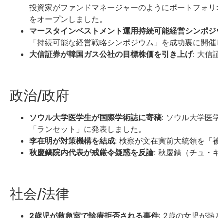
投資家がファンドマネージャーのようにポートフォリ
をオープンしました。
マースタインベストメント運用持続可能経営シンポジ
「持続可能な経営戦略シンポジウム」を成功裏に開催
大信証券が韓国ガス公社の目標株価を引き上げ
: 大
政治/政府
ソウル大学医学生が国際学術誌に寄稿
: ソウル大学
「ランセット」に発表しました。
李在明が対策機構を結成
: 検察が文在寅前大統領を
秋慶鎬院内代表が戒厳令疑惑を反論
: 秋慶鎬（チュ
社会/法律
2歳児が救急室で診療拒否される事件
: 2歳の女児が