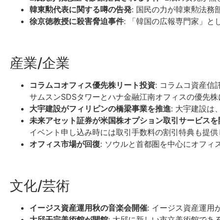
韓東勲代表に関する噂の告発
: 国民の力が韓東勲法
徐京徳教授に殺害脅迫事件
: 「韓国の広報専門家」
産業/企業
コラムコオフィス優先株リート投資
: コラムコ資産
サムスンSDSタワーとハナ金融江南オフィスの優先株
大宇建設がフィリピンの橋梁事業を推進
: 大宇建設
未来アセット証券が米国株オプション取引サービスを
イベント申し込み時には取引手数料の割引特典も提供
オフィス市場が回復
: ソウルと首都圏を中心にオフ
文化/芸術
イージス資産運用秋の音楽会開催
: イージス資産運
大邱干宗美術館が開館
: 大邱に新しい市立美術館で