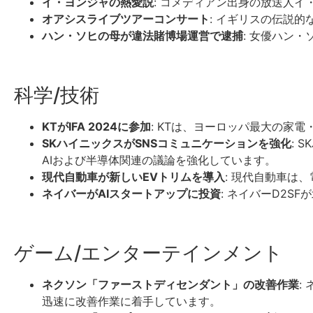
イ・ヨンジャの熱愛説
: コメディアン出身の放送人
オアシスライブツアーコンサート
: イギリスの伝説
ハン・ソヒの母が違法賭博場運営で逮捕
: 女優ハン
科学/技術
KTがIFA 2024に参加
: KTは、ヨーロッパ最大の家電
SKハイニックスがSNSコミュニケーションを強化
: 
AIおよび半導体関連の議論を強化しています。
現代自動車が新しいEVトリムを導入
: 現代自動車は
ネイバーがAIスタートアップに投資
: ネイバーD2
ゲーム/エンターテインメント
ネクソン「ファーストディセンダント」の改善作業
:
迅速に改善作業に着手しています。