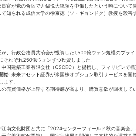
務部長官が党の合宿で尹錫悦大統領を中傷したという噂について
として知られる成信大学の徐京徳（ソ・ギョンドク）教授を殺害
信託が、行政公務員共済会が投資した1,500億ウォン規模のブラ
にそれぞれ250億ウォンずつ投資しました。
は、中国建築工業有限会社（CSCEC）と提携し、フィリピンで
開始
: 未来アセット証券が米国株オプション取引サービスを開
します。
ィスの売買価格が上昇する期待感が高まり、購買意欲が回復して
用が江南文化財団と共に「2024センターフィールド秋の音楽会
ある干宗美術館が開館し、国宝宝物展を開催して本格的な運営を