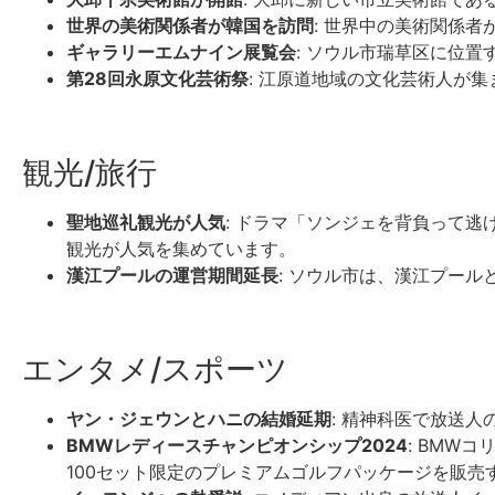
世界の美術関係者が韓国を訪問
: 世界中の美術関係
ギャラリーエムナイン展覧会
: ソウル市瑞草区に位
第28回永原文化芸術祭
: 江原道地域の文化芸術人が
観光/旅行
聖地巡礼観光が人気
: ドラマ「ソンジェを背負って
観光が人気を集めています。
漢江プールの運営期間延長
: ソウル市は、漢江プー
エンタメ/スポーツ
ヤン・ジェウンとハニの結婚延期
: 精神科医で放送
BMWレディースチャンピオンシップ2024
: BMW
100セット限定のプレミアムゴルフパッケージを販売