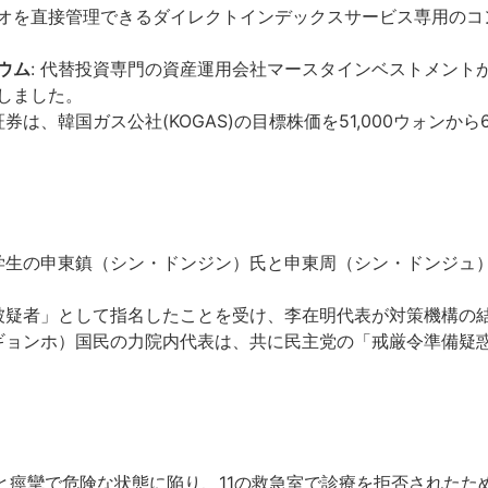
オを直接管理できるダイレクトインデックスサービス専用のコ
ウム
: 代替投資専門の資産運用会社マースタインベストメント
しました。
信証券は、韓国ガス公社(KOGAS)の目標株価を51,000ウォンか
医学生の申東鎮（シン・ドンジン）氏と申東周（シン・ドンジュ
「被疑者」として指名したことを受け、李在明代表が対策機構の
・ギョンホ）国民の力院内代表は、共に民主党の「戒厳令準備疑
熱と痙攣で危険な状態に陥り、11の救急室で診療を拒否された