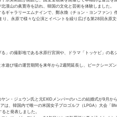
者が北漢山の眞寛寺を訪れ、韓国の文化と芸術を体験しました。
置するギャラリーエムナインで、鄭永煥（チョン・ヨンファン）
集まり、永原で様々な公演とイベントを繰り広げる第28回永原
逃げる」の撮影地である水原行宮洞や、ドラマ「トッケビ」の名
ルと水遊び場の運営期間を来年から2週間延長し、ピークシーズ
人のヤン・ジェウン氏と元EXIDメンバーのハニの結婚式が9月か
コリアは、韓国内で唯一の米国女子プロゴルフ（LPGA）大会「B
すると発表しました。