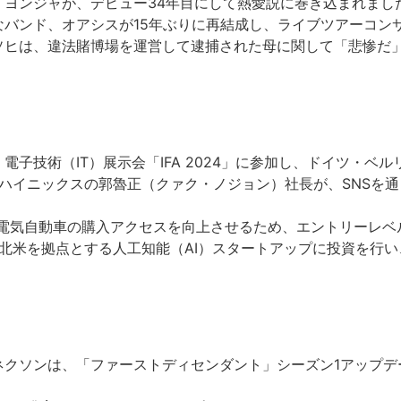
イ・ヨンジャが、デビュー34年目にして熱愛説に巻き込まれまし
的なバンド、オアシスが15年ぶりに再結成し、ライブツアーコン
・ソヒは、違法賭博場を運営して逮捕された母に関して「悲惨だ
・電子技術（IT）展示会「IFA 2024」に参加し、ドイツ・
SKハイニックスの郭魯正（クァク・ノジョン）社長が、SNS
、電気自動車の購入アクセスを向上させるため、エントリーレベルの
SFが北米を拠点とする人工知能（AI）スタートアップに投資を行
 ネクソンは、「ファーストディセンダント」シーズン1アップ