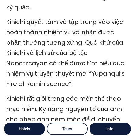
kỳ quặc.
Kinichi quyết tâm và tập trung vào việc
hoàn thành nhiệm vụ và nhận được
phần thưởng tương xứng. Quá khứ của
Kinichi và lịch sử của bộ tộc
Nanatzcayan có thể được tìm hiểu qua
nhiệm vụ truyền thuyết mới “Yupanqui’s
Fire of Reminiscence”.
Kinichi rất giỏi trong các môn thể thao
mạo hiểm. Kỹ năng nguyên tố của anh
cho phép anh ném móc để di chuyển
nhanh. Kỹ năng chiến đấu nguyên tố của
Hotels
Tours
Info.