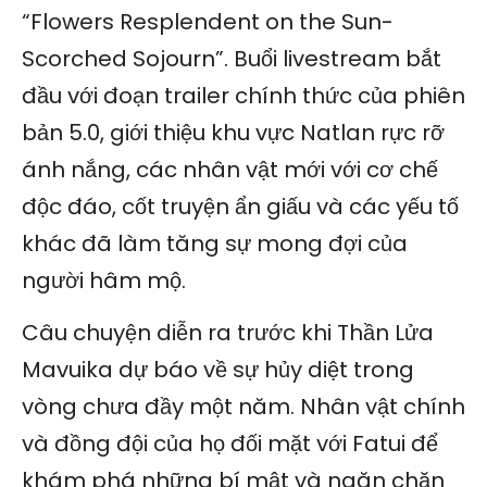
“Flowers Resplendent on the Sun-
Scorched Sojourn”. Buổi livestream bắt
đầu với đoạn trailer chính thức của phiên
bản 5.0, giới thiệu khu vực Natlan rực rỡ
ánh nắng, các nhân vật mới với cơ chế
độc đáo, cốt truyện ẩn giấu và các yếu tố
khác đã làm tăng sự mong đợi của
người hâm mộ.
Câu chuyện diễn ra trước khi Thần Lửa
Mavuika dự báo về sự hủy diệt trong
vòng chưa đầy một năm. Nhân vật chính
và đồng đội của họ đối mặt với Fatui để
khám phá những bí mật và ngăn chặn