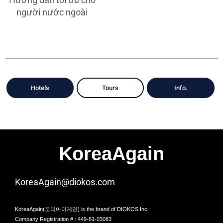
người nước ngoài
Hotels
Tours
Info.
KoreaAgain
KoreaAgain@diokos.com
KoreaAgain(코리아어게인) is the brand of DIOKOS Inc.
Company Registration # : 449-81-03083