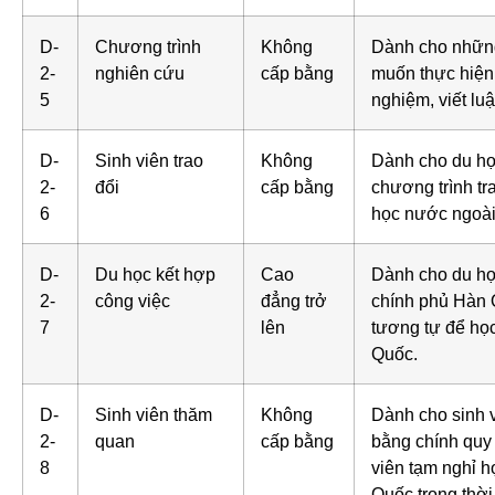
D-
Chương trình
Không
Dành cho những 
2-
nghiên cứu
cấp bằng
muốn thực hiện
5
nghiệm, viết luậ
D-
Sinh viên trao
Không
Dành cho du họ
2-
đổi
cấp bằng
chương trình tr
6
học nước ngoài 
D-
Du học kết hợp
Cao
Dành cho du họ
2-
công việc
đẳng trở
chính phủ Hàn 
7
lên
tương tự để học
Quốc.
D-
Sinh viên thăm
Không
Dành cho sinh 
2-
quan
cấp bằng
bằng chính quy 
8
viên tạm nghỉ h
Quốc trong thời