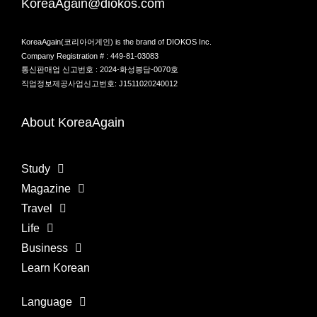
KoreaAgain@diokos.com
KoreaAgain(코리아어게인) is the brand of DIOKOS Inc.
Company Registration # : 449-81-03083
통신판매업 신고번호 : 2024-화성봉담-0070호
직업정보제공사업신고번호: J1511020240012
About KoreaAgain
Study
Magazine
Travel
Life
Business
Learn Korean
Language