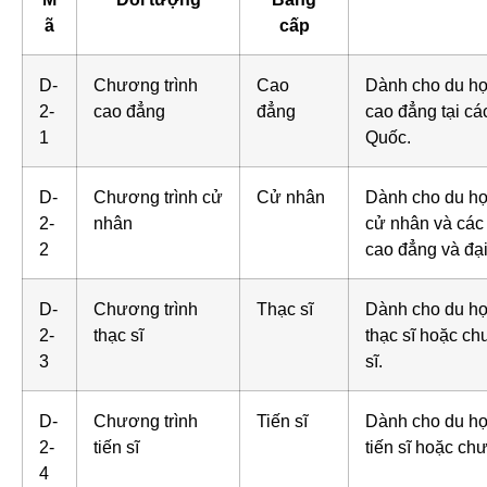
ã
cấp
D-
Chương trình
Cao
Dành cho du họ
2-
cao đẳng
đẳng
cao đẳng tại c
1
Quốc.
D-
Chương trình cử
Cử nhân
Dành cho du họ
2-
nhân
cử nhân và các
2
cao đẳng và đạ
D-
Chương trình
Thạc sĩ
Dành cho du họ
2-
thạc sĩ
thạc sĩ hoặc ch
3
sĩ.
D-
Chương trình
Tiến sĩ
Dành cho du họ
2-
tiến sĩ
tiến sĩ hoặc chư
4