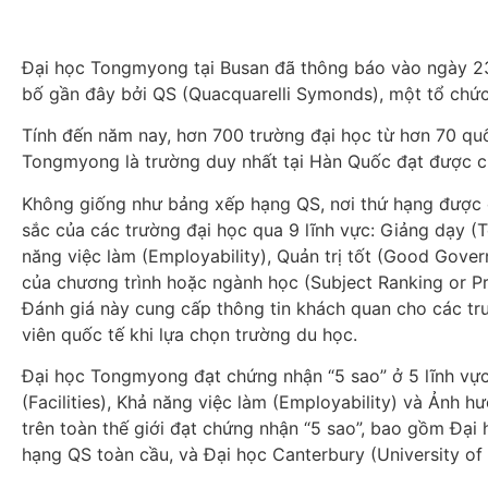
Đại học Tongmyong tại Busan đã thông báo vào ngày 23
bố gần đây bởi QS (Quacquarelli Symonds), một tổ chức đ
Tính đến năm nay, hơn 700 trường đại học từ hơn 70 quố
Tongmyong là trường duy nhất tại Hàn Quốc đạt được chứ
Không giống như bảng xếp hạng QS, nơi thứ hạng được đ
sắc của các trường đại học qua 9 lĩnh vực: Giảng dạy (T
năng việc làm (Employability), Quản trị tốt (Good Gove
của chương trình hoặc ngành học (Subject Ranking or Pr
Đánh giá này cung cấp thông tin khách quan cho các trườ
viên quốc tế khi lựa chọn trường du học.
Đại học Tongmyong đạt chứng nhận “5 sao” ở 5 lĩnh vực
(Facilities), Khả năng việc làm (Employability) và Ảnh 
trên toàn thế giới đạt chứng nhận “5 sao”, bao gồm Đại
hạng QS toàn cầu, và Đại học Canterbury (University of