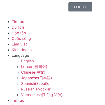
FLIGHT
Tin tức
Du lịch
Học tập
Cuộc sống
Làm việc
Kinh doanh
Language
English
Korean(한국어)
Chinese(中文)
Japanese(日本語)
Spanish(Español)
Russian(Русский)
Vietnamese(Tiếng Việt)
Tin tức