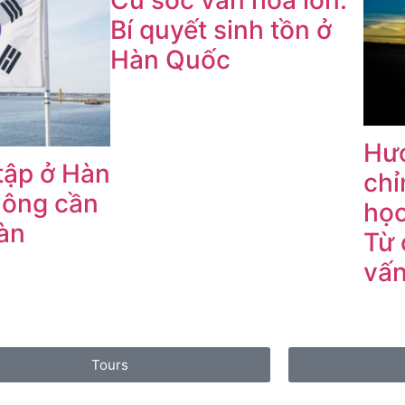
Cú sốc văn hóa lớn:
Bí quyết sinh tồn ở
Hàn Quốc
Hư
tập ở Hàn
chỉ
ông cần
học
Hàn
Từ 
vấ
Tours