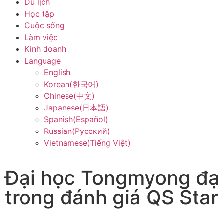
Du lịch
Học tập
Cuộc sống
Làm việc
Kinh doanh
Language
English
Korean(한국어)
Chinese(中文)
Japanese(日本語)
Spanish(Español)
Russian(Русский)
Vietnamese(Tiếng Việt)
Đại học Tongmyong đạt
trong đánh giá QS Star