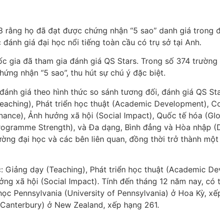
 rằng họ đã đạt được chứng nhận “5 sao” danh giá trong đ
ánh giá đại học nổi tiếng toàn cầu có trụ sở tại Anh.
c gia đã tham gia đánh giá QS Stars. Trong số 374 trường
ng nhận “5 sao”, thu hút sự chú ý đặc biệt.
ánh giá theo hình thức so sánh tương đối, đánh giá QS Sta
eaching), Phát triển học thuật (Academic Development), Cơ s
rnance), Ảnh hưởng xã hội (Social Impact), Quốc tế hóa (
ogramme Strength), và Đa dạng, Bình đẳng và Hòa nhập (Dive
ng đại học và các bên liên quan, đồng thời trở thành một 
: Giảng dạy (Teaching), Phát triển học thuật (Academic De
hưởng xã hội (Social Impact). Tính đến tháng 12 năm nay, có
 học Pennsylvania (University of Pennsylvania) ở Hoa Kỳ, x
 Canterbury) ở New Zealand, xếp hạng 261.