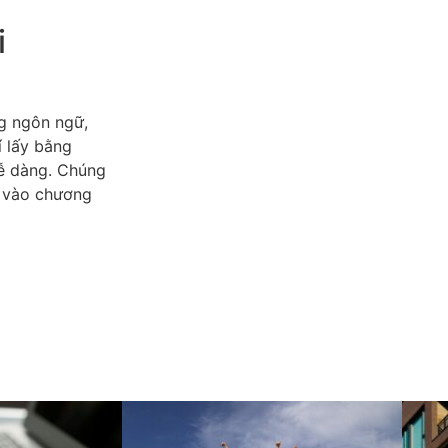
i
ng ngôn ngữ,
í lấy bằng
dễ dàng. Chúng
ý vào chương