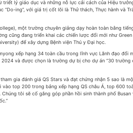
ừ triết lý giáo dục và những nỗ lực cải cách của Hiệu trư
 “Do-ing”, với giá trị cốt lõi là Thử thách, Thực hành và T
 College), một trường chuyên giảng dạy hoàn toàn bằng tiến
ường cũng đang triển khai các chiến lược đổi mới như Gree
versity) để xây dựng Bệnh viện Thú y Đại học.
yong xếp hạng 34 toàn cầu trong lĩnh vực Lãnh đạo đổi m
 2024 và được chọn là trường dự bị cho dự án “30 trường đ
n tham gia đánh giá QS Stars và đạt chứng nhận 5 sao là m
i vào top 200 trong bảng xếp hạng QS châu Á, top 600 toà
 Chúng tôi sẽ cố gắng góp phần hồi sinh thành phố Busan 
ốc.”