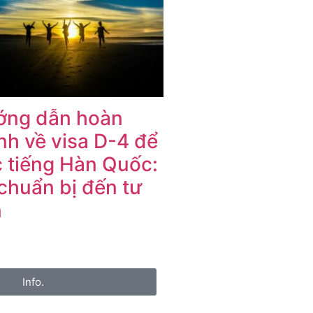
ớng dẫn hoàn
nh về visa D-4 để
 tiếng Hàn Quốc:
chuẩn bị đến tư
n
Info.