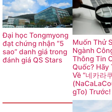
Đại học Tongmyong
Muốn Thử S
đạt chứng nhận “5
Ngành Côn
sao” danh giá trong
Thông Tin 
đánh giá QS Stars
Quốc? Hãy 
Về “네카라
(NaCaLaCo
gTo) Trước!