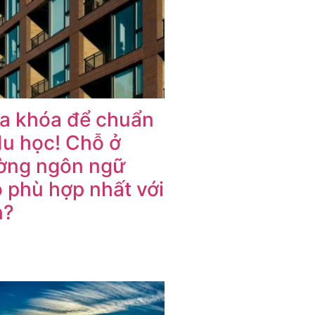
a khóa để chuẩn
du học! Chỗ ở
ờng ngôn ngữ
 phù hợp nhất với
n?