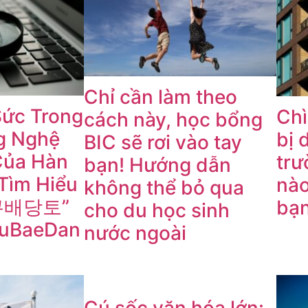
Chỉ cần làm theo
ức Trong
Chì
cách này, học bổng
g Nghệ
bị 
BIC sẽ rơi vào tay
Của Hàn
trư
bạn! Hướng dẫn
Tìm Hiểu
nào
không thể bỏ qua
쿠배당토”
bạ
cho du học sinh
uBaeDan
nước ngoài