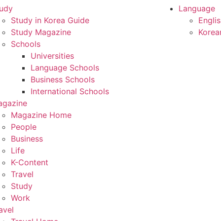
udy
Language
Study in Korea Guide
Engli
Study Magazine
Kore
Schools
Universities
Language Schools
Business Schools
International Schools
agazine
Magazine Home
People
Business
Life
K-Content
Travel
Study
Work
avel