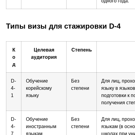
одного года.
Типы визы для стажировки D-4
К
Целевая
Степень
о
аудитория
д
D-
Обучение
Без
Для лиц, прох
4-
корейскому
степени
языку в языко
1
языку
подготовки к 
получения сте
D-
Обучение
Без
Для лиц, прох
4-
иностранным
степени
языкам (в осн
7
языкам
школах при уни