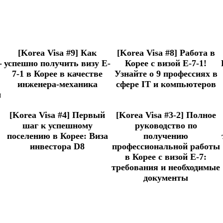
[Korea Visa #9] Как
[Korea Visa #8] Работа в
-
успешно получить визу E-
Корее с визой E-7-1!
7-1 в Корее в качестве
Узнайте о 9 профессиях в
инженера-механика
сфере IT и компьютеров
м
[Korea Visa #4] Первый
[Korea Visa #3-2] Полное
шаг к успешному
руководство по
поселению в Корее: Виза
получению
инвестора D8
профессиональной работы
в Корее с визой E-7:
требования и необходимые
документы