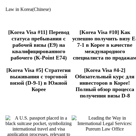
Law in Korea(Chinese)
[Korea Visa #11] Перевод
[Korea Visa #10] Как
статуса пребывания с
успешно получить визу E
рабочей визы (E9) на
7-1 в Корее в качестве
квалифицированного
международного
рабочего (K-Point E74)
специалиста по продажа
[Korea Visa #5] Стратегия
[Korea Visa #4-2]
выживания с торговой
Обязательный курс для
визой (D-9-1) в Южной
инвесторов в Корее!
Корее
Полный обзор процесса
получения визы D-8