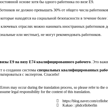
постоянной основе хотя бы одного работника по визе E9.
ботников не должно превышать 30% от общего числа работников
 которые находятся на социальной безопасности в течение более 
в ключевых отраслях можно нанимать иностранных работников д
ональные или местные), не могут рекомендовать работников.
 визы E9 на визу E74 квалифицированного рабочего
. Это важ
ит о создании системы
специальных квалифицированных рабо
ьтироваться с экспертом. Спасибо!
 Errors may occur during the translation process, so please refer to the o
me legal responsibility for the content of this translation.
https://blog.naver.com/cellobe
Kakao : phdcelloberlin