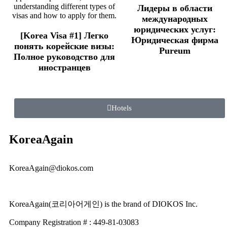
Лидеры в области
международных
юридических услуг:
[Korea Visa #1] Легко
Юридическая фирма
понять корейские визы:
Pureum
Полное руководство для
иностранцев
Hotels
KoreaAgain
KoreaAgain@diokos.com
KoreaAgain(코리아어게인) is the brand of DIOKOS Inc.
Company Registration # : 449-81-03083