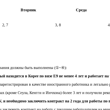
Вторник
Среда
2, 7
3, 8
4
ования должны быть выполнены (①~④):
 находится в Корее по визе E9 не менее 4 лет и работает на
арегистрирован в качестве иностранного работника и легально 
х (кроме Сеула, Кенгги и Инчхона) более 3 лет и получили реко
 и необходимо заключить контракт на 2 года для работы по 
н заключить контракт на работу с текущим работодателем на мин