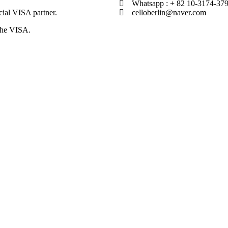
Whatsapp : + 82 10-3174-37
icial VISA partner.
celloberlin@naver.com
the VISA.