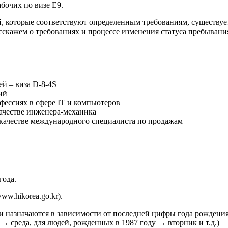
бочих по визе E9.
лей, которые соответствуют определенным требованиям, существу
сскажем о требованиях и процессе изменения статуса пребывани
ей – виза D-8-4S
ий
рофессиях в сфере IT и компьютеров
 качестве инженера-механика
в качестве международного специалиста по продажам
года.
ww.hikorea.go.kr
).
и назначаются в зависимости от последней цифры года рождения
→ среда, для людей, рожденных в 1987 году → вторник и т.д.)