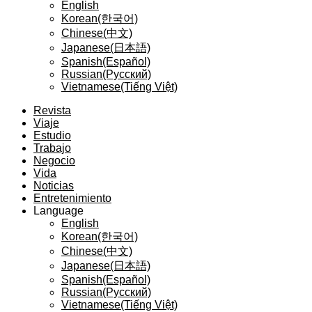
English
Korean(한국어)
Chinese(中文)
Japanese(日本語)
Spanish(Español)
Russian(Русский)
Vietnamese(Tiếng Việt)
Revista
Viaje
Estudio
Trabajo
Negocio
Vida
Noticias
Entretenimiento
Language
English
Korean(한국어)
Chinese(中文)
Japanese(日本語)
Spanish(Español)
Russian(Русский)
Vietnamese(Tiếng Việt)