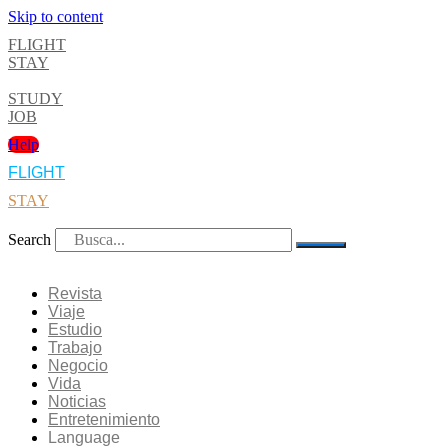
Skip to content
FLIGHT
STAY
STUDY
JOB
Help
FLIGHT
STAY
Search
Revista
Viaje
Estudio
Trabajo
Negocio
Vida
Noticias
Entretenimiento
Language