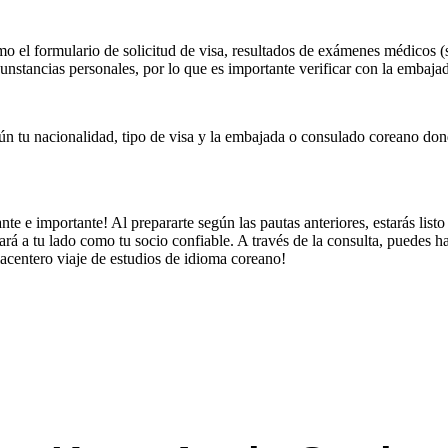
mo el formulario de solicitud de visa, resultados de exámenes médicos (si
rcunstancias personales, por lo que es importante verificar con la emba
gún tu nacionalidad, tipo de visa y la embajada o consulado coreano donde
te e importante! Al prepararte según las pautas anteriores, estarás lis
tará a tu lado como tu socio confiable. A través de la consulta, puedes h
acentero viaje de estudios de idioma coreano!