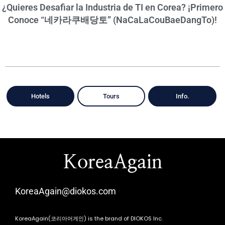
¿Quieres Desafiar la Industria de TI en Corea? ¡Primero
Conoce “네카라쿠배당토” (NaCaLaCouBaeDangTo)!
Hotels
Tours
Info.
KoreaAgain
KoreaAgain@diokos.com
KoreaAgain(코리아어게인) is the brand of DIOKOS Inc.