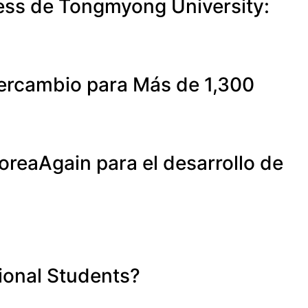
ess de Tongmyong University:
ntercambio para Más de 1,300
reaAgain para el desarrollo de
tional Students?