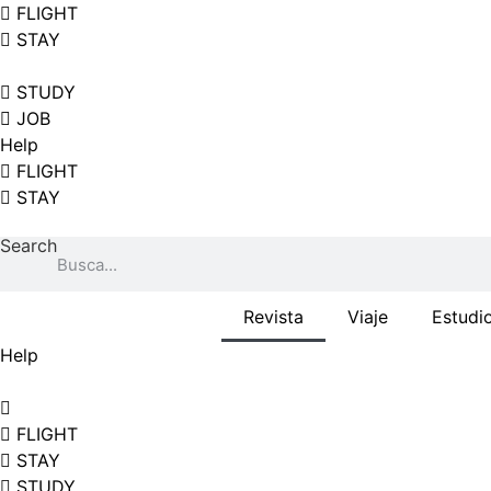
Skip
FLIGHT
to
STAY
content
STUDY
JOB
Help
FLIGHT
STAY
Search
Revista
Viaje
Estudi
Help
FLIGHT
STAY
STUDY