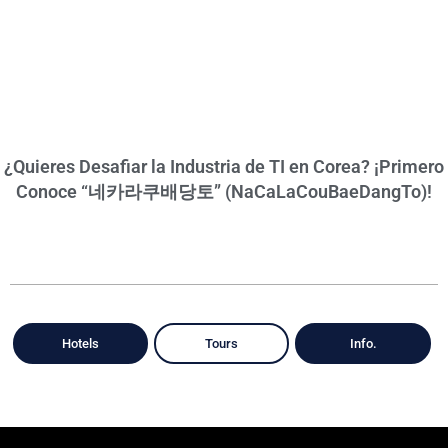
¿Quieres Desafiar la Industria de TI en Corea? ¡Primero
Conoce “네카라쿠배당토” (NaCaLaCouBaeDangTo)!
Hotels
Tours
Info.