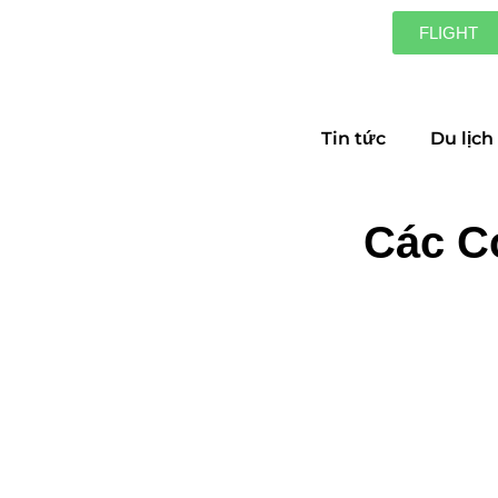
FLIGHT
Tin tức
Du lịch
Các C