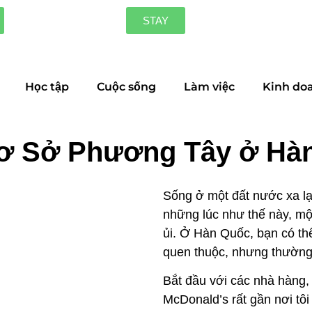
STAY
Học tập
Cuộc sống
Làm việc
Kinh do
ơ Sở Phương Tây ở Hà
Sống ở một đất nước xa lạ 
những lúc như thế này, một
ủi. Ở Hàn Quốc, bạn có thể
quen thuộc, nhưng thường
Bắt đầu với các nhà hàng, 
McDonald’s rất gần nơi tôi