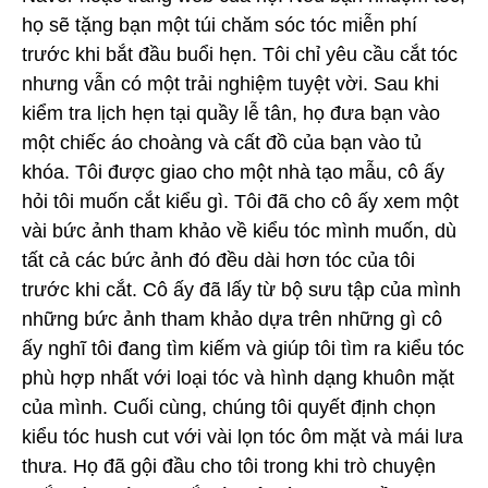
họ sẽ tặng bạn một túi chăm sóc tóc miễn phí
trước khi bắt đầu buổi hẹn. Tôi chỉ yêu cầu cắt tóc
nhưng vẫn có một trải nghiệm tuyệt vời. Sau khi
kiểm tra lịch hẹn tại quầy lễ tân, họ đưa bạn vào
một chiếc áo choàng và cất đồ của bạn vào tủ
khóa. Tôi được giao cho một nhà tạo mẫu, cô ấy
hỏi tôi muốn cắt kiểu gì. Tôi đã cho cô ấy xem một
vài bức ảnh tham khảo về kiểu tóc mình muốn, dù
tất cả các bức ảnh đó đều dài hơn tóc của tôi
trước khi cắt. Cô ấy đã lấy từ bộ sưu tập của mình
những bức ảnh tham khảo dựa trên những gì cô
ấy nghĩ tôi đang tìm kiếm và giúp tôi tìm ra kiểu tóc
phù hợp nhất với loại tóc và hình dạng khuôn mặt
của mình. Cuối cùng, chúng tôi quyết định chọn
kiểu tóc hush cut với vài lọn tóc ôm mặt và mái lưa
thưa. Họ đã gội đầu cho tôi trong khi trò chuyện