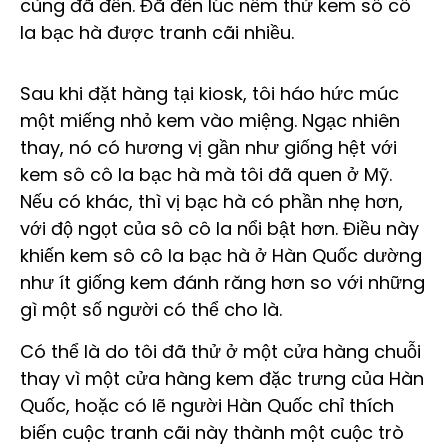
cùng đã đến. Đã đến lúc nếm thử kem sô cô
la bạc hà được tranh cãi nhiều.
Sau khi đặt hàng tại kiosk, tôi háo hức múc
một miếng nhỏ kem vào miệng. Ngạc nhiên
thay, nó có hương vị gần như giống hệt với
kem sô cô la bạc hà mà tôi đã quen ở Mỹ.
Nếu có khác, thì vị bạc hà có phần nhẹ hơn,
với độ ngọt của sô cô la nổi bật hơn. Điều này
khiến kem sô cô la bạc hà ở Hàn Quốc dường
như ít giống kem đánh răng hơn so với những
gì một số người có thể cho là.
Có thể là do tôi đã thử ở một cửa hàng chuỗi
thay vì một cửa hàng kem đặc trưng của Hàn
Quốc, hoặc có lẽ người Hàn Quốc chỉ thích
biến cuộc tranh cãi này thành một cuộc trò