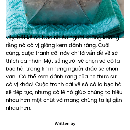
vậy, bất kể có bao nhiêu người khăng khăng
rằng nó có vị giống kem đánh răng. Cuối
cùng, cuộc tranh cãi này chỉ là vấn đề về sở
thích cá nhân. Một số người sẽ chọn sô cô la
bạc hà, trong khi những người khác sẽ chọn
vani. Có thể kem đánh răng của họ thực sự
có vị khác! Cuộc tranh cãi về sô cô la bạc hà
sẽ tiếp tục, nhưng có lẽ nó giúp chúng ta hiểu
nhau hơn một chút và mang chúng ta lại gần
nhau hơn.
Written by