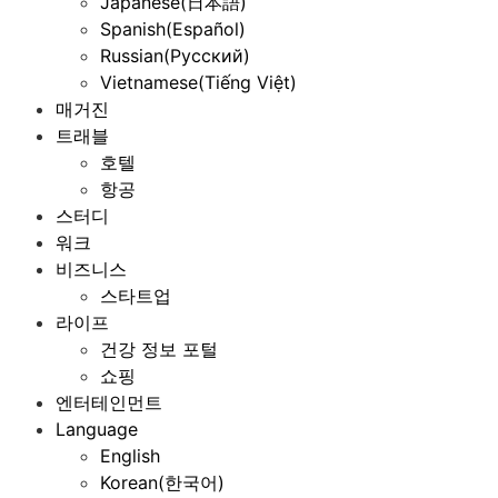
Japanese(日本語)
Spanish(Español)
Russian(Русский)
Vietnamese(Tiếng Việt)
매거진
트래블
호텔
항공
스터디
워크
비즈니스
스타트업
라이프
건강 정보 포털
쇼핑
엔터테인먼트
Language
English
Korean(한국어)