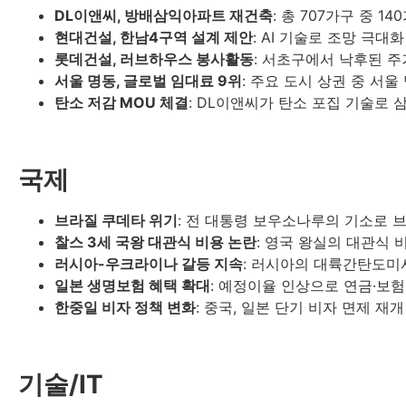
DL이앤씨, 방배삼익아파트 재건축
: 총 707가구 중 1
현대건설, 한남4구역 설계 제안
: AI 기술로 조망 극대화
롯데건설, 러브하우스 봉사활동
: 서초구에서 낙후된 주
서울 명동, 글로벌 임대료 9위
: 주요 도시 상권 중 서울
탄소 저감 MOU 체결
: DL이앤씨가 탄소 포집 기술로 
국제
브라질 쿠데타 위기
: 전 대통령 보우소나루의 기소로 브
찰스 3세 국왕 대관식 비용 논란
: 영국 왕실의 대관식 
러시아-우크라이나 갈등 지속
: 러시아의 대륙간탄도미사
일본 생명보험 혜택 확대
: 예정이율 인상으로 연금·보험
한중일 비자 정책 변화
: 중국, 일본 단기 비자 면제 재개
기술/IT