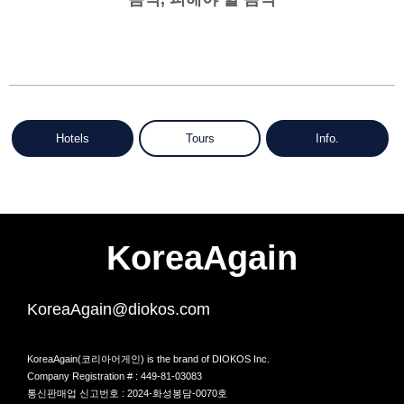
Hotels
Tours
Info.
KoreaAgain
KoreaAgain@diokos.com
KoreaAgain(코리아어게인) is the brand of DIOKOS Inc.
Company Registration # : 449-81-03083
통신판매업 신고번호 : 2024-화성봉담-0070호