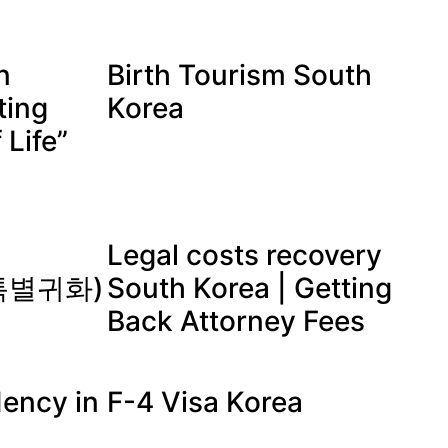
n
Birth Tourism South
ting
Korea
 Life”
Legal costs recovery
 (특별귀화)
South Korea | Getting
Back Attorney Fees
ency in
F-4 Visa Korea
a