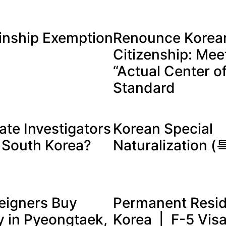
inship Exemption
Renounce Korea
Citizenship: Mee
“Actual Center of
Standard
ate Investigators
Korean Special
n South Korea?
Naturalization
eigners Buy
Permanent Resid
y in Pyeongtaek,
Korea | F-5 Vis