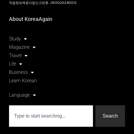
직업정보제공사업신고번호: J1511020240012
About KoreaAgain
Study
Magazine
Travel
Life
Business
Learn Korean
Language
Search