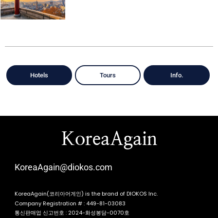
Hotels
Tours
Info.
KoreaAgain
KoreaAgain@diokos.com
KoreaAgain(코리아어게인) is the brand of DIOKOS Inc.
Company Registration # : 449-81-03083
통신판매업 신고번호 : 2024-화성봉담-0070호