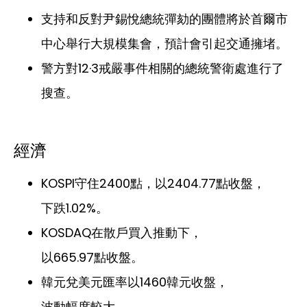
支持和反對尹錫悅總統彈劾的團體將於首爾市
中心舉行大規模集會，預計會引起交通擁堵。
警方對12·3戒嚴事件相關的總統警衛處進行了
搜查。
經濟
KOSPI守住2400點，以2404.77點收盤，
下跌1.02%。
KOSDAQ在散戶買入推動下，
以665.97點收盤。
韓元兌美元匯率以1460韓元收盤，
波動幅度較大。