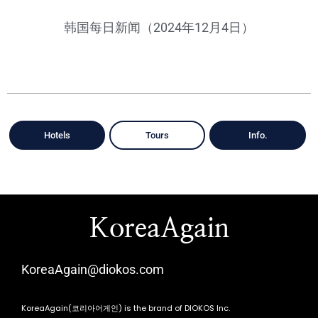
韩国每日新闻（2024年12月4日）
Hotels
Tours
Info.
KoreaAgain
KoreaAgain@diokos.com
KoreaAgain(코리아어게인) is the brand of DIOKOS Inc.