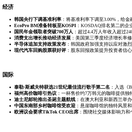
经济
韩国央行下调基准利率
：将基准利率下调至3.00%，给
EcoPro BM准备转板至KOSPI
：KOSDAQ排名第二的
国民年金领取者突破700万人
：超过4.4万人年收入超过24
消费支出增长推动经济发展
：美国第三季度经济增长率修正
半导体追加支持政策发布
：韩国政府加强支持以应对激烈
现代汽车回购股票获好评
：股东回报政策提升投资者信心
国际
泰勒·斯威夫特获选21世纪最佳流行歌手第二名
：入选《Bi
福州高价咖啡引热议
：一杯售价约7万韩元的咖啡提供独
迪士尼邮轮推出圣诞主题航线
：在澳大利亚和新西兰举办
中国东南部乡村咖啡馆受欢迎
：悬崖咖啡馆的独特风景和
欧洲议会要求TikTok CEO出席
：围绕社交媒体影响力和