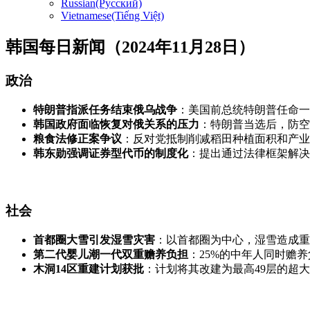
Russian(Русский)
Vietnamese(Tiếng Việt)
韩国每日新闻（2024年11月28日）
政治
特朗普指派任务结束俄乌战争
：美国前总统特朗普任命一
韩国政府面临恢复对俄关系的压力
：特朗普当选后，防空
粮食法修正案争议
：反对党抵制削减稻田种植面积和产业
韩东勋强调证券型代币的制度化
：提出通过法律框架解决
社会
首都圈大雪引发湿雪灾害
：以首都圈为中心，湿雪造成重
第二代婴儿潮一代双重赡养负担
：25%的中年人同时赡
木洞14区重建计划获批
：计划将其改建为最高49层的超