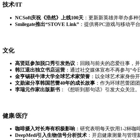
技术/IT
NCSoft庆祝《浩然》上线100天
：更新新英雄并举办多种
Smilegate推出“STOVE Link”
：提供将PC游戏与移动平
文化
高贤廷参加脱口秀引发热议
：回顾与前夫的恋爱往事，并
韩江退出独立书店运营
：通过社交媒体宣布不再参与“今
金亨锡获牛津大学全球艺术家荣誉
：以全球艺术家身份开
文勋淑分享韩国芭蕾40年的成长故事
：作为环球芭蕾团团
李瑞元作家出版新书
：《想听到那句话》引发大众关注。
健康/医疗
咖啡摄入对长寿有积极影响
：研究表明每天饮用1-2杯咖
DeepMedi引入生物信号分析技术
：开启健康测量与管理