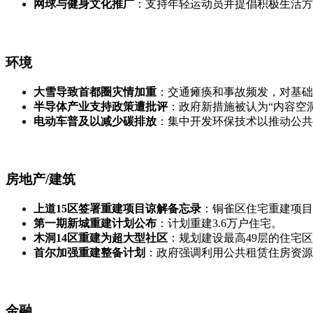
网球与健身文化推广
：支持年轻运动员并提倡积极生活方
环境
大雪导致首都圈灾情加重
：交通瘫痪和事故频发，对基础
半导体产业支持政策遭批评
：政府新措施被认为“内容空
电动车普及以减少碳排放
：集中开发环保技术以推动公共
房地产/建筑
上道15区签署重建项目谅解备忘录
：铜雀区住宅重建项目
第一期新城重建计划公布
：计划重建3.6万户住宅。
木洞14区重建为超大型社区
：规划建设最高49层的住宅
首尔加强重建整备计划
：政府强调利用公共租赁住房资源
金融