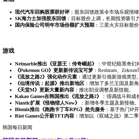
现代汽车回购股票获好评
：股东回馈政策令市场乐观情绪
SK海力士加强股东回馈
：目标股价上调，长期投资吸引
国内保险公司明年市场份额扩大预期
：三星火灾目标股价
游戏
Netmarble推出《亚瑟王：传奇崛起》
：中世纪暗黑奇幻R
《Pokemon GO》更新新传说宝可梦
：Reshiram、Zek
《流放之路2》强化动作元素
：通过更新引领新游戏类型
《仙境传说：起源》推出新地区
：增加了多兰王国及新角
《天堂M》更新大量新内容
：推出职业调整及新技能。
Kakao Games在韩国推出《流放之路2》
：强调战斗和成
Niantic扩展《怪物猎人Now》
：新增冬季主题及新怪物
Blomix推出《跑跑卡丁车RPG》抢先服务
：基于热门IP
Riot Games公开新TFT内容
：增加以《双城之战》第二季
韩国每日新闻