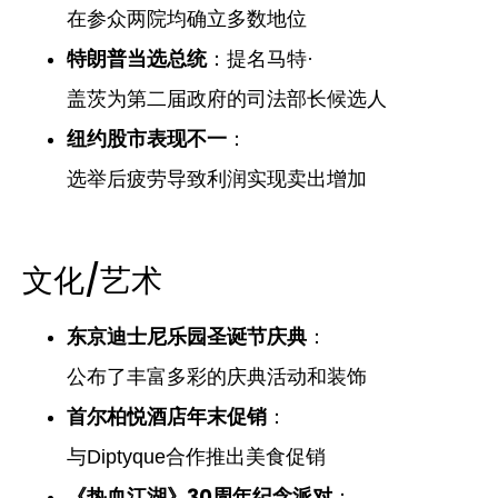
在参众两院均确立多数地位
特朗普当选总统
：提名马特·
盖茨为第二届政府的司法部长候选人
纽约股市表现不一
：
选举后疲劳导致利润实现卖出增加
文化/艺术
东京迪士尼乐园圣诞节庆典
：
公布了丰富多彩的庆典活动和装饰
首尔柏悦酒店年末促销
：
与Diptyque合作推出美食促销
《热血江湖》30周年纪念派对
：