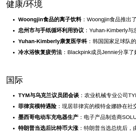
健康/环境
Woongjin食品的离子饮料
：Woongjin食品推出
忠州市与手纸循环利用协议
：Yuhan-Kimb
Yuhan-Kimberly康复医学科
：韩国国家足球队
冷水浴恢复疲劳法
：Blackpink成员Jenni
国际
TYM与乌克兰议员团会谈
：农业机械专业公司T
菲律宾模特遇险
：现居菲律宾的模特金娜静在社
墨西哥电动车充电器生产
：电子产品制造商SO
特朗普当选后比特币大涨
：特朗普当选总统后，