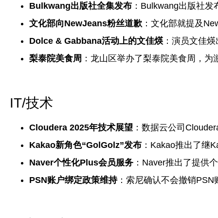
Bulkwang出版社全集发布
：Bulkwang出版
文化部向NewJeans粉丝道歉
：文化部就提及Ne
Dolce & Gabbana活动上的文佳煐
：演员文佳煐出
梨泰院美食周
：龙山区举办了梨泰院美食周，为
IT/技术
Cloudera 2025年技术展望
：数据云公司Cloud
Kakao新角色“GolGolz”发布
：Kakao推出了继Kak
Naver个性化Plus会员服务
：Naver推出了提
PSN账户绑定政策维持
：索尼确认不会撤销PS