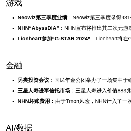
游戏
Neowiz第三季度业绩
：Neowiz第三季度录得
NHN“AbyssDIA”
：NHN宣布将推出其二次元游戏“A
Lionheart参加“G-STAR 2024”
：Lionheart
金融
另类投资会议
：国民年金公团举办了一场集中于
三星人寿进军信托市场
：三星人寿进入价值883
NHN坏账费用
：由于Tmon风险，NHN计入了一
AI/数据