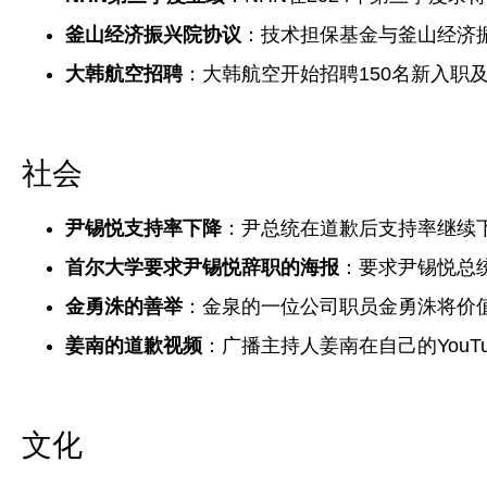
釜山经济振兴院协议
：技术担保基金与釜山经济
大韩航空招聘
：大韩航空开始招聘150名新入职
社会
尹锡悦支持率下降
：尹总统在道歉后支持率继续
首尔大学要求尹锡悦辞职的海报
：要求尹锡悦总
金勇洙的善举
：金泉的一位公司职员金勇洙将价
姜南的道歉视频
：广播主持人姜南在自己的You
文化