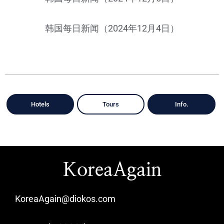
韩国每日新闻（2024年12月4日）
Hotels
Tours
Info.
KoreaAgain
KoreaAgain@diokos.com