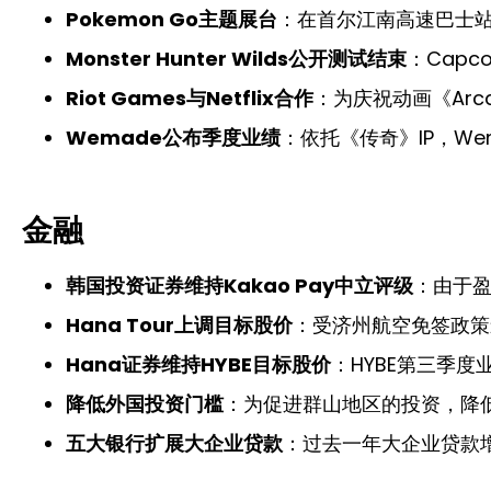
Pokemon Go主题展台
：在首尔江南高速巴士
Monster Hunter Wilds公开测试结束
：Capc
Riot Games与Netflix合作
：为庆祝动画《Arca
Wemade公布季度业绩
：依托《传奇》IP，We
金融
韩国投资证券维持Kakao Pay中立评级
：由于
Hana Tour上调目标股价
：受济州航空免签政策
Hana证券维持HYBE目标股价
：HYBE第三季
降低外国投资门槛
：为促进群山地区的投资，降
五大银行扩展大企业贷款
：过去一年大企业贷款