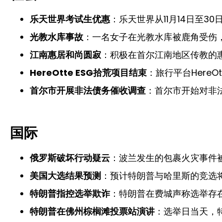
乐天世界考试生优惠
：乐天世界从11月14日至3
光教水库事故
：一名女子在光教水库被鹿角受伤
江南惠居和尚圆寂
：积极在首尔江南地区传教的
HereOtte ESG拾荒项目结束
：旅行平台Here
首尔市开展非法债务催收调查
：首尔市开始对非
国际
俄罗斯破坏行动疑云
：波兰发生的包裹火灾事件
美国大选结果预测
：预计特朗普与哈里斯的竞选
特朗普指控选举欺诈
：特朗普在费城声称选举存
特朗普在佛州棕榈滩投票站演讲
：选举日当天，