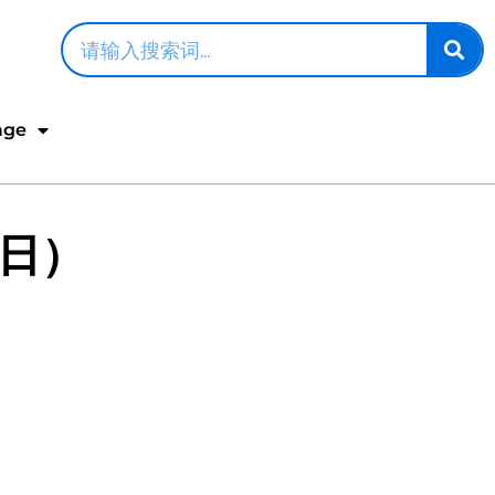
age
6日）
。