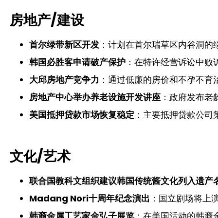
房地产/建设
首尔绿带新区开发
：计划在首尔瑞草区内谷洞的
韩国必胜客申请破产保护
：在特许经营诉讼中败
大邱房地产竞争力
：通过低廉的房价和不孕不育
房地产中心举办养老设施开发讲座
：政府发布老
美国抵押贷款市场恢复稳定
：主要抵押贷款公司
文化/艺术
联合国教科文组织建议韩国传统酱文化列入遗产
Madang Nori十周年纪念演出
：国立剧场将上演M
韩裔金属工艺家金弘子展览
：在美国活动的韩裔