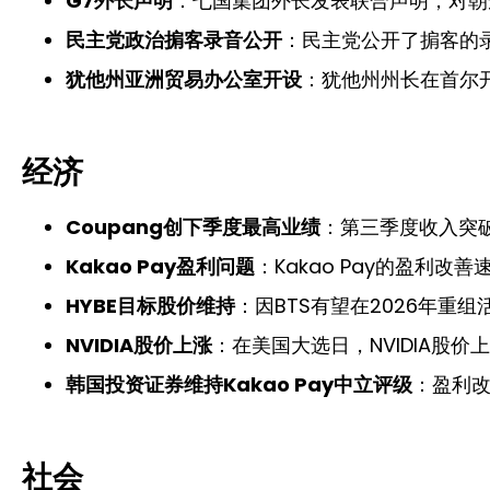
G7外长声明
：七国集团外长发表联合声明，对朝
民主党政治掮客录音公开
：民主党公开了掮客的
犹他州亚洲贸易办公室开设
：犹他州州长在首尔
经济
Coupang创下季度最高业绩
：第三季度收入突破
Kakao Pay盈利问题
：Kakao Pay的盈利
HYBE目标股价维持
：因BTS有望在2026年重组
NVIDIA股价上涨
：在美国大选日，NVIDIA股价
韩国投资证券维持Kakao Pay中立评级
：盈利
社会