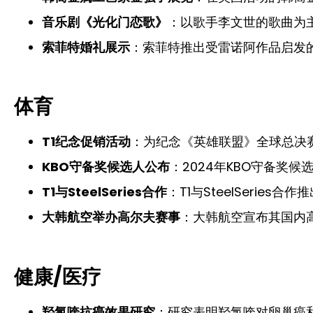
音乐剧《光化门恋歌》
：以歌手李文世的歌曲为
索菲特婚礼展示
：索菲特推出受雷诺阿作品启发的
体育
T1纪念促销活动
：为纪念《英雄联盟》全球总决赛
KBO守备奖候选人公布
：2024年KBO守备奖
T1与SteelSeries合作
：T1与SteelSerie
大韩航空举办高尔夫赛事
：大韩航空宣布其国内
健康/医疗
羟氯喹抗癌效果研究
：研究表明羟氯喹对卵巢癌