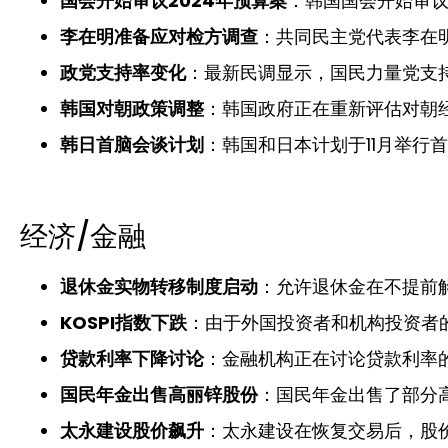
国会开始审议2024年预算案
：韩国国会开始审议
李在明准备应对检方调查
：共同民主党代表李在
政党支持率变化
：最新民调显示，国民力量党支
韩国对朝政策调整
：韩国政府正在重新评估对朝
韩日首脑会谈计划
：韩国和日本计划于11月举行
经济/金融
退休金实物转移制度启动
：允许退休金在不提前
KOSPI指数下跌
：由于外国投资者和机构投资者的抛
贷款利率下降讨论
：金融机构正在讨论贷款利率
国民年金出售高丽锌股份
：国民年金出售了部分高
太永建设股价飙升
：太永建设在恢复交易后，股价