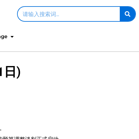
age
1日)
。
。