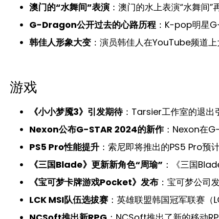
澳门的“水舞间”表演
：澳门的水上表演“水舞间”
G-Dragon公开过去的心路历程
：K-pop明星
韩佳人形象大变
：演员韩佳人在YouTube频
游戏
《小小梦魇3》引发期待
：Tarsier工作室的
Nexon公布G-STAR 2024的新作
：Nexon在
PS5 Pro性能提升
：索尼即将推出的PS5 Pr
《三国Blade》更新新角色“周瑜”
：《三国Bla
《宝可梦卡牌游戏Pocket》发布
：宝可梦公司发
LCK MSI队伍选拔赛
：英雄联盟韩国冠军联赛（L
NCSoft推出新RPG
：NCSoft推出了新的移动