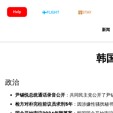
Help
FLIGHT
STAY
新闻
韩国
政治
尹锡悦总统通话录音公开
：共同民主党公开了尹
检方对朴完柱前议员求刑5年
：因涉嫌性骚扰秘