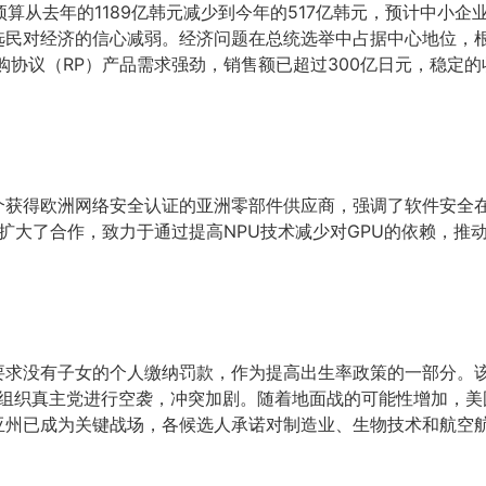
预算从去年的1189亿韩元减少到今年的517亿韩元，预计中小
国选民对经济的信心减弱。经济问题在总统选举中占据中心地位，根
回购协议（RP）产品需求强劲，销售额已超过300亿日元，稳定
首个获得欧洲网络安全认证的亚洲零部件供应商，强调了软件安全
on Benit扩大了合作，致力于通过提高NPU技术减少对GPU的依赖，
，要求没有子女的个人缴纳罚款，作为提高出生率政策的一部分。
装组织真主党进行空袭，冲突加剧。随着地面战的可能性增加，
尼亚州已成为关键战场，各候选人承诺对制造业、生物技术和航空