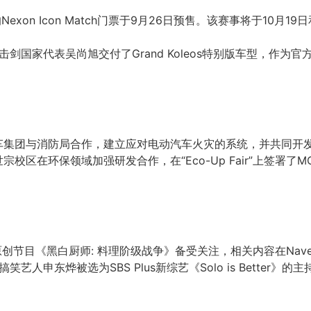
exon Icon Match门票于9月26日预售。该赛事将于10月
向击剑国家代表吴尚旭交付了Grand Koleos特别版车型，作
汽车集团与消防局合作，建立应对电动汽车火灾的系统，并共同开
宗校区在环保领域加强研发合作，在“Eco-Up Fair”上签署
flix原创节目《黑白厨师: 料理阶级战争》备受关注，相关内容在
搞笑艺人申东烨被选为SBS Plus新综艺《Solo is Bett