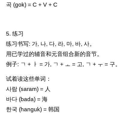
곡 (gok) = C + V + C
5. 练习
练习书写: 가, 나, 다, 라, 마, 바, 사。
用已学过的辅音和元音组合新的音节。
例子: ㄱ + ㅏ = 가, ㄱ + ㅗ = 고, ㄱ + ㅜ = 구。
试着读这些单词：
사람 (saram) = 人
바다 (bada) = 海
한국 (hanguk) = 韩国