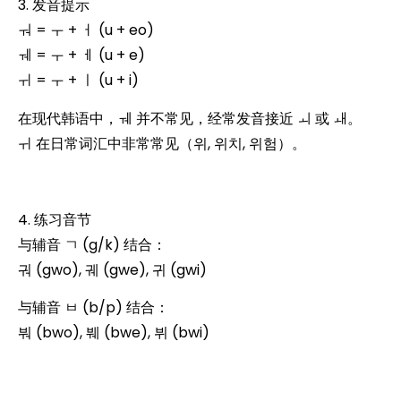
3. 发音提示
ㅝ = ㅜ + ㅓ (u + eo)
ㅞ = ㅜ + ㅔ (u + e)
ㅟ = ㅜ + ㅣ (u + i)
在现代韩语中，ㅞ 并不常见，经常发音接近 ㅚ 或 ㅙ。
ㅟ 在日常词汇中非常常见（위, 위치, 위험）。
4. 练习音节
与辅音 ㄱ (g/k) 结合：
궈 (gwo), 궤 (gwe), 귀 (gwi)
与辅音 ㅂ (b/p) 结合：
붜 (bwo), 붸 (bwe), 뷔 (bwi)