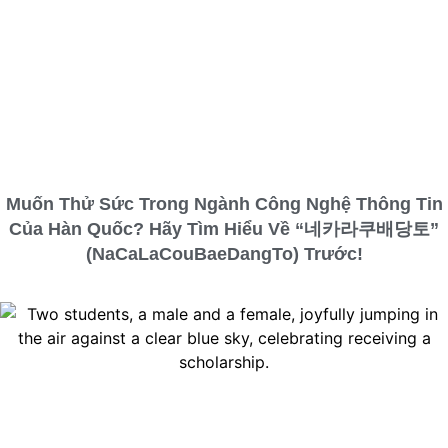
Muốn Thử Sức Trong Ngành Công Nghệ Thông Tin
Của Hàn Quốc? Hãy Tìm Hiểu Về “네카라쿠배당토”
(NaCaLaCouBaeDangTo) Trước!