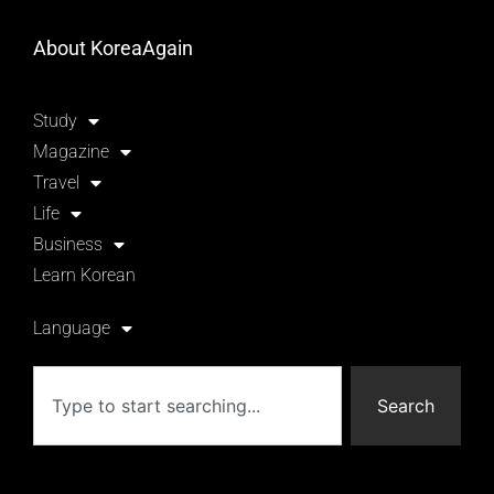
About KoreaAgain
Study
Magazine
Travel
Life
Business
Learn Korean
Language
Search