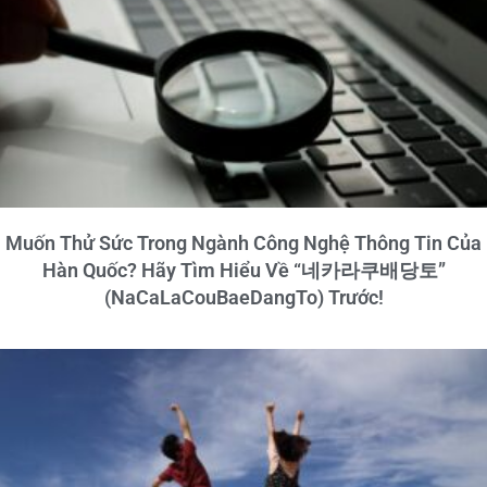
Muốn Thử Sức Trong Ngành Công Nghệ Thông Tin Của
Hàn Quốc? Hãy Tìm Hiểu Về “네카라쿠배당토”
(NaCaLaCouBaeDangTo) Trước!