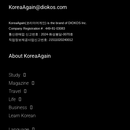
KoreaAgain@diokos.com
KoreaAgain(코리아어게인) is the brand of DIOKOS Inc.
Company Registration # : 449-81-03083
통신판매업 신고번호 : 2024-화성봉담-0070호
직업정보제공사업신고번호: J1511020240012
About KoreaAgain
Study
Magazine
Travel
Life
Business
Learn Korean
Language