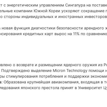
кт с энергетическим управлением Сингапура на постав
тельные компании Южной Кореи ускоряют сокращение п
о стороны индивидуальных и иностранных инвесторов, 
а новая функция диагностики безопасности арендного 
нсирования кредитных карт вырос на 11% по сравнени
явлено о возврате и размещении ядерного оружия из Р
: Подтверждено выделение Micron Technology помощи н
ры стимулирования потребления и поддержки экономик
s
: Образована крупнейшая авиакомпания, входящая в т
следования японского престола принят в Университет Ц