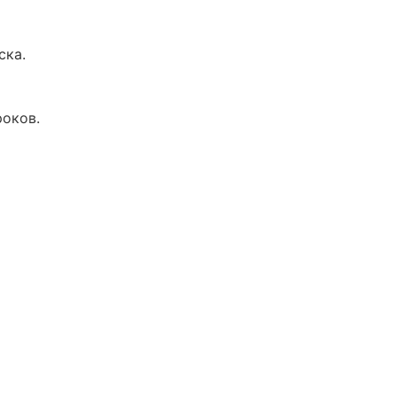
ска.
роков.