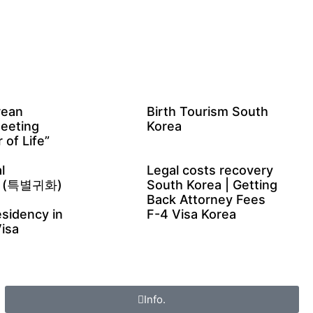
rean
Birth Tourism South
Meeting
Korea
 of Life”
l
Legal costs recovery
on (특별귀화)
South Korea | Getting
Back Attorney Fees
sidency in
F-4 Visa Korea
isa
Info.