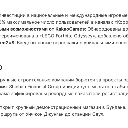
 Инвестиции в национальные и международные игровые 
0% максимальное число пользователей в каналах «Корол
ными возможностями от KakaoGames
: Обнародованы д
 переименована в «LEGO Fortnite Odyssey», добавлено о
Com2uS
: Введены новые персонажи с уникальными спос
о
Крупные строительные компании борются за проекты р
ния
: Shinhan Financial Group инициирует меры по стаб
ннама зафиксированы рекордные показатели регистраци
Открыт крупный демонстрационный магазин в Бундане.
аршрута от Унчжон Джунган до станции Сеул.