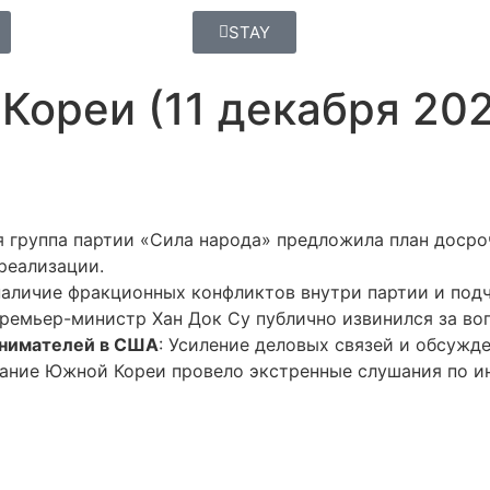
STAY
Кореи (11 декабря 202
я группа партии «Сила народа» предложила план досро
реализации.
наличие фракционных конфликтов внутри партии и под
Премьер-министр Хан Док Су публично извинился за во
инимателей в США
: Усиление деловых связей и обсужд
рание Южной Кореи провело экстренные слушания по ин