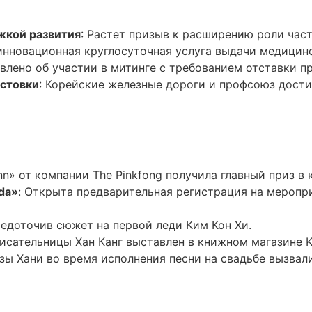
жкой развития
: Растет призыв к расширению роли час
 инновационная круглосуточная услуга выдачи медицинс
явлено об участии в митинге с требованием отставки п
стовки
: Корейские железные дороги и профсоюз дости
inn» от компании The Pinkfong получила главный приз в
da»
: Открыта предварительная регистрация на меропри
редоточив сюжет на первой леди Ким Кон Хи.
писательницы Хан Канг выставлен в книжном магазине K
езы Хани во время исполнения песни на свадьбе вызвал