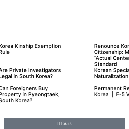
Korea Kinship Exemption
Renounce Ko
Rule
Citizenship: 
“Actual Center
Standard
Are Private Investigators
Korean Specia
Legal in South Korea?
Naturalizati
Can Foreigners Buy
Permanent Re
Property in Pyeongtaek,
Korea | F-5 V
South Korea?
Tours