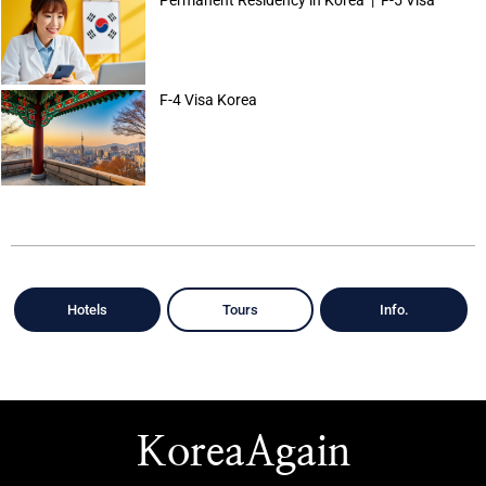
F-4 Visa Korea
Hotels
Tours
Info.
KoreaAgain